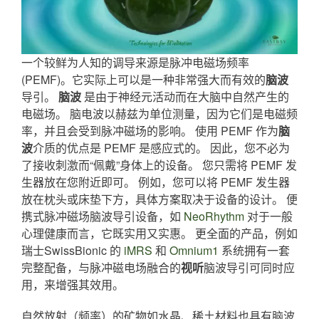
一个较鲜为人知的调导来源是脉冲电磁场频率
(PEMF)。它实际上可以是一种非常强大而有效的
脑波
导引。
脑波
是由于神经元活动而在大脑中自然产生的
电磁场。 脑电波以赫兹为单位测量，因为它们是电磁频
率，并且会受到脉冲磁场的影响。 使用 PEMF 作为
脑
波
介质的优点是 PEMF 是感应式的。 因此，您不必为
了接收刺激而“佩戴”身体上的设备。 您只需将 PEMF 发
生器放在您附近即可。 例如，您可以将 PEMF 发生器
放在枕头或床垫下方，具体方案取决于设备的设计。 便
携式脉冲磁场脑波导引设备，如
NeoRhythm
对于一般
心理健康而言，它既实用又实惠。 更全面的产品，例如
瑞士SwissBionic 的
iMRS
和
Omnium1
系统拥有一套
完整配备，与脉冲磁电场融合的
视听
脑波导引可同时应
用，来增强其效用。
自然放射（频率）的矿物如水晶、稀土材料也具有脑波