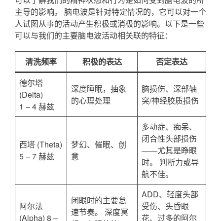
主导的影响。 脑电波是针对特定情况的，它可以对一个
人试图从事的活动产生积极或消极的影响。以下是一些
可以与我们的主要脑电波活动相关联的特征：
清洗频率
积极的表达
否定表达
德尔塔
深度睡眠，抽象
脑损伤、深部轴
(Delta)
的心理处理
突/神经胶质损伤
1 – 4 赫兹
多动症、痴呆、
闭合性头部损伤
西塔 (Theta)
梦幻、催眠、创
——尤其是睁眼
5 – 7 赫兹
意
时。 判断力或导
航不佳。
ADD、轻度头部
闭眼时的主要怠
阿尔法
受伤、头昏眼
速节奏。 深度冥
(Alpha) 8 –
花、过多的阿尔