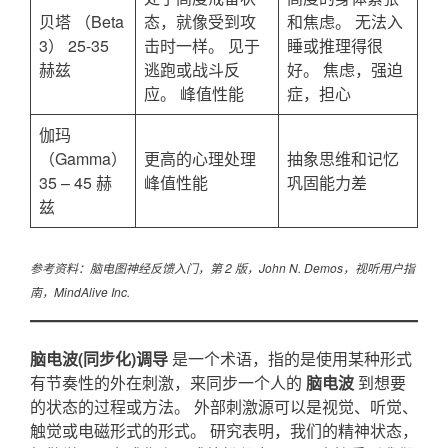
贝塔 （Beta
态，就像受到攻
和焦虑。 无法入
3） 25-35
击时一样。 见于
睡或推理得很
赫兹
逃跑或战斗反
好。 焦虑，强迫
应。 峰值性能
症，担心
伽玛
（Gamma）
更高的心理处理
抽象思维和记忆
35 – 45 赫
峰值性能
巩固能力差
兹
参考资料：脑电图神经反馈入门，第 2 版，John N. Demos，视听用户指
南，MindAlive Inc.
脑电波(同步化)调导
是一个术语，指的是使用某种形式
有节奏性的外在刺激，来同步一个人的
脑电波
到想要
的状态的过程或方法。 外部刺激源可以是视觉、听觉、
触觉或电磁形式的形式。 研究表明，我们的精神状态，