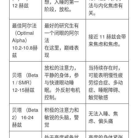
想，入睡的第一
12 赫兹
法与内化焦虑有
阶段，放松。
关。
最佳阿尔法
最好的研究生有
（Optimal
一个闭眼的阿尔
接近 11 赫兹会带
Alpha）
法
来焦虑和焦虑。
10.2-10.8赫
在这里，巅峰表
兹
现
放松的注意力，
当持续存在时，
贝塔 （Beta
平静的身体，参
可能表明慢性疲
1 / SMR）
与快速眼动睡
劳综合症、多动
12-15赫兹
眠。 外反射电机
症、睡眠障碍、
控制。
触觉敏感
贝塔 （Beta
积极的注意力和
无法入睡、焦
2） 16-24
敏锐的头脑，警
虑、偏头痛
赫兹
觉
处于高度戒备状
高度的身体紧张